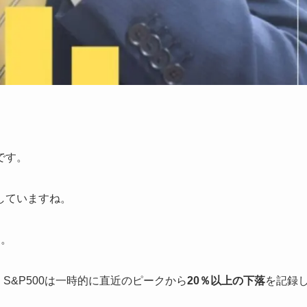
です。
していますね。
た。
S&P500は一時的に直近のピークから
20％以上の下落
を記録